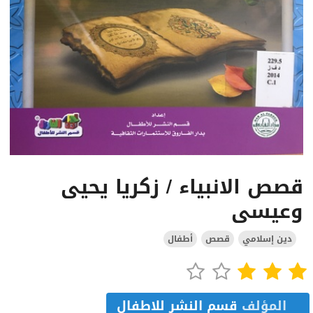
قصص الانبياء / زكريا يحيى
وعيسى
دين إسلامي
قصص
أطفال
المؤلف
قسم النشر للاطفال